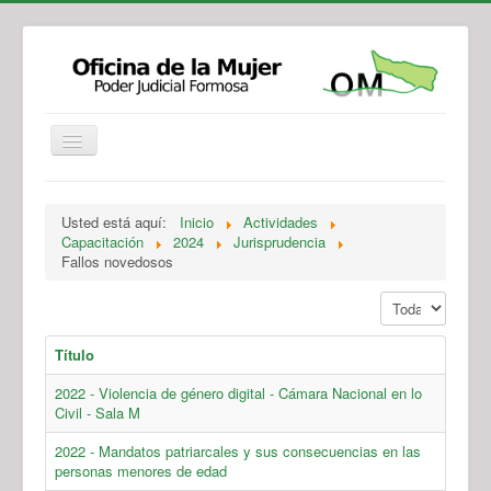
Institucional
Actividades
Jurisprudencia
Usted está aquí:
Inicio
Actividades
Legislación
Novedades
Capacitación
2024
Jurisprudencia
Fallos novedosos
Recursos y Servicios de Atención
Contacto
Mostrar #
Título
2022 - Violencia de género digital - Cámara Nacional en lo
Civil - Sala M
2022 - Mandatos patriarcales y sus consecuencias en las
personas menores de edad