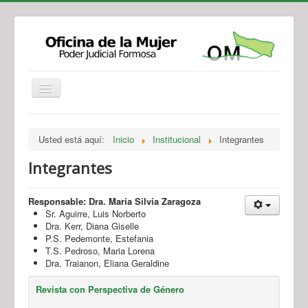
Institucional
Actividades
Jurisprudencia
Usted está aquí:
Inicio
Institucional
Integrantes
Legislación
Novedades
Integrantes
Recursos y Servicios de Atención
Contacto
Responsable: Dra. Maria Silvia Zaragoza
Sr. Aguirre, Luis Norberto
Dra. Kerr, Diana Giselle
P.S. Pedemonte, Estefania
T.S. Pedroso, Maria Lorena
Dra. Traianon, Eliana Geraldine
Revista con Perspectiva de Género