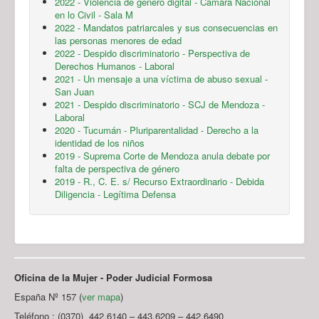
2022 - Violencia de género digital - Cámara Nacional
en lo Civil - Sala M
2022 - Mandatos patriarcales y sus consecuencias en
las personas menores de edad
2022 - Despido discriminatorio - Perspectiva de
Derechos Humanos - Laboral
2021 - Un mensaje a una víctima de abuso sexual -
San Juan
2021 - Despido discriminatorio - SCJ de Mendoza -
Laboral
2020 - Tucumán - Pluriparentalidad - Derecho a la
identidad de los niños
2019 - Suprema Corte de Mendoza anula debate por
falta de perspectiva de género
2019 - R., C. E. s/ Recurso Extraordinario - Debida
Diligencia - Legítima Defensa
Oficina de la Mujer - Poder Judicial Formosa
España Nº 157 (
ver mapa
)
Teléfono : (0370) 442.6140 – 443.6209 – 442.6490