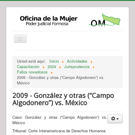
Institucional
Actividades
Jurisprudencia
Usted está aquí:
Inicio
Actividades
Legislación
Novedades
Capacitación
2024
Jurisprudencia
Fallos novedosos
Recursos y Servicios de Atención
Contacto
2009 - González y otras (“Campo Algodonero”) vs.
México
2009 - González y otras (“Campo
Algodonero”) vs. México
Caso: González y otras (“Campo Algodonero”) vs.
México
Tribunal: Corte Interamericana de Derechos Humanos