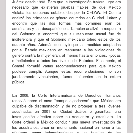
Juárez desde 1993. Para que la investigación tuviera lugar era
necesario que existieran pruebas fiables de que México
violaba los derechos establecidos por la CEDAW. El Comité
analizó los crímenes de género ocurridos en Ciudad Juárez y
encontró que las dos formas más comunes eran los
asesinatos y las desapariciones. También analizó la respuesta
del Gobierno y encontró que su respuesta inicial fue de
indiferencia y que el Gobierno mexicano toleró estos delitos
durante años. Además concluyó que las medidas adoptadas
por el Estado mexicano en respuesta a las violaciones de
género contra la mujer eran, al menos hasta entonces, «pocas
e ineficientes a todos los niveles del Estado». Finalmente, el
Comité formuló varias recomendaciones para que México
pudiese cumplir. Aunque estas recomendaciones no son
jurídicamente vinculantes, fueron influentes en la esfera
pública.
En 2009, la Corte Interamericana de Derechos Humanos
resolvió sobre el caso "campo algodonero": que México era
culpable de discriminación y de no proteger a tres jóvenes
asesinadas en 2001 en Ciudad Juárez o garantizar una
investigación efectiva sobre su secuestro y asesinato. La
Corte ordenó a México conducir una nueva investigación de
los asesinatos, crear un monumento nacional en honor a las
víctimas, pagar indemnizaciones a las familias de las