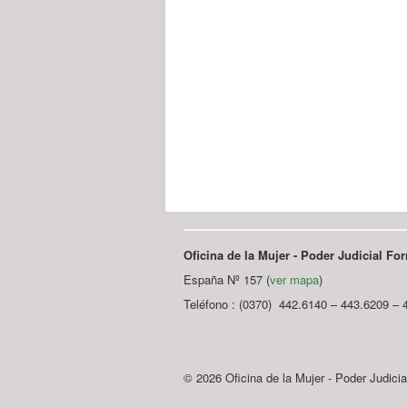
Oficina de la Mujer - Poder Judicial F
España Nº 157 (
ver mapa
)
Teléfono : (0370) 442.6140 – 443.6209 – 
© 2026 Oficina de la Mujer - Poder Judici