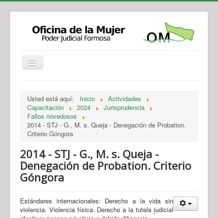
Institucional
Actividades
Jurisprudencia
Usted está aquí:
Inicio
Actividades
Legislación
Novedades
Capacitación
2024
Jurisprudencia
Fallos novedosos
Recursos y Servicios de Atención
Contacto
2014 - STJ - G., M. s. Queja - Denegación de Probation.
Criterio Góngora
2014 - STJ - G., M. s. Queja -
Denegación de Probation. Criterio
Góngora
Estándares internacionales: Derecho a la vida sin
violencia: Violencia física. Derecho a la tutela judicial