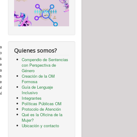
a
Quienes somos?
do
s
Compendio de Sentencias
e
con Perspectiva de
a
Género
os
Creación de la OM
e
Formosa
Guía de Lenguaje
al
Inclusivo
l
Integrantes
Políticas Públicas OM
Protocolo de Atención
Qué es la Oficina de la
Mujer?
Ubicación y contacto