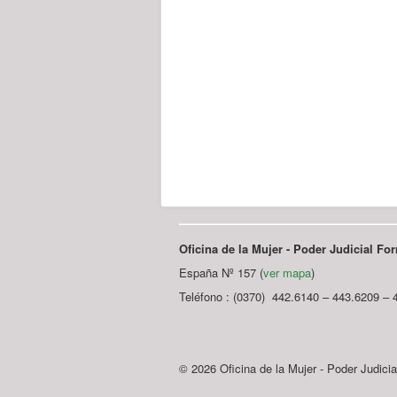
Oficina de la Mujer - Poder Judicial F
España Nº 157 (
ver mapa
)
Teléfono : (0370) 442.6140 – 443.6209 – 
© 2026 Oficina de la Mujer - Poder Judici