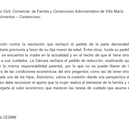
Civil, Comercial, de Familia y Contencioso Administrativo de Villa María
 Alimentos – Contencioso.
ción contra la resolución que rechazó el pedido de la parte demandad
ntaria provisoria a favor de su hija menor de edad. Entre otros, funda su pedi
se encuentra la madre en la actualidad y en el hecho de que él tiene otro
n a sus cuidados. La Cámara rechaza el pedido de reducción, explicando qu
 la misma responsabilidad parental, por lo que no se puede liberar de l
ora de las condiciones económicas del otro progenitor, como así de tener otr
cada uno de los hijos. Asimismo, valora la cuestión desde una perspectiva d
 debe reconocer el aporte que la mujer realiza al bienestar de la familia y 
torgarle el valor económico que merecen las tareas de cuidado que asume e
ité CEDAW