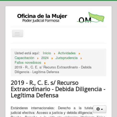
Institucional
Actividades
Jurisprudencia
Usted está aquí:
Inicio
Actividades
Legislación
Novedades
Capacitación
2024
Jurisprudencia
Fallos novedosos
Recursos y Servicios de Atención
Contacto
2019 - R., C. E. s/ Recurso Extraordinario - Debida
Diligencia - Legítima Defensa
2019 - R., C. E. s/ Recurso
Extraordinario - Debida Diligencia -
Legítima Defensa
Estándares internacionales: Derecho a la tutela
judicial efectiva: Acceso a justicia y debida diligencia;