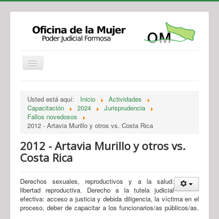
Institucional
Actividades
Jurisprudencia
Usted está aquí:
Inicio
Actividades
Legislación
Novedades
Capacitación
2024
Jurisprudencia
Fallos novedosos
Recursos y Servicios de Atención
Contacto
2012 - Artavia Murillo y otros vs. Costa Rica
2012 - Artavia Murillo y otros vs.
Costa Rica
Derechos sexuales, reproductivos y a la salud:
libertad reproductiva. Derecho a la tutela judicial
efectiva: acceso a justicia y debida diligencia, la víctima en el
proceso, deber de capacitar a los funcionarios/as públicos/as.