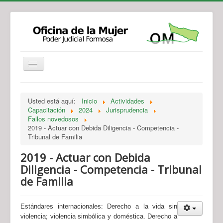
Institucional
Actividades
Jurisprudencia
Usted está aquí:
Inicio
Actividades
Legislación
Novedades
Capacitación
2024
Jurisprudencia
Fallos novedosos
Recursos y Servicios de Atención
Contacto
2019 - Actuar con Debida Diligencia - Competencia -
Tribunal de Familia
2019 - Actuar con Debida
Diligencia - Competencia - Tribunal
de Familia
Estándares internacionales:
Derecho a la vida sin
violencia; violencia simbólica y doméstica. Derecho a