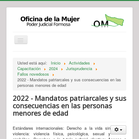
Institucional
Actividades
Jurisprudencia
Usted está aquí:
Inicio
Actividades
Legislación
Novedades
Capacitación
2024
Jurisprudencia
Fallos novedosos
Recursos y Servicios de Atención
Contacto
2022 - Mandatos patriarcales y sus consecuencias en las
personas menores de edad
2022 - Mandatos patriarcales y sus
consecuencias en las personas
menores de edad
Estándares internacionales: Derecho a la vida sin
violencia: violencia física, psicológica, sexual y