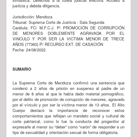
simbólica. Derechos a la tutela judicial efectiva: Acceso a
justicia y debida diligencia.
Jurisdicción: Mendoza
Tribunal: Suprema Corte de Justicia - Sala Segunda
Carátula: FC/ M.F.C.J. P/ PROMOCIÓN DE CORRUPCIÓN
DE MENORES DOBLEMENTE AGRAVADA POR EL
VINCULO Y POR SER LA VICTIMA MENOR DE TRECE
AÑOS (77363) P/ RECURSO EXT. DE CASACIÓN
Fecha: 24/08/2022
SUMARIO
La Suprema Corte de Mendoza confirmó una sentencia que
condenó a 2 años de prisión en suspenso al padre de un
menor de 8 años al que le había dado material pornográfico,
por el delito de promoción de corrupción de menores, agravado
por el vínculo y por ser la víctima menor de 13 años. El Alto
Cuerpo destacó la importancia de reconocer estos
comportamientos que reflejan un mandato social y cultural de
corte patriarcal, como lo fue la conducta del progenitor al
expresarle al menor su “deber” como “varón” de responder a un
tipo de sexualidad y orientación sexual de forma obligatoria.