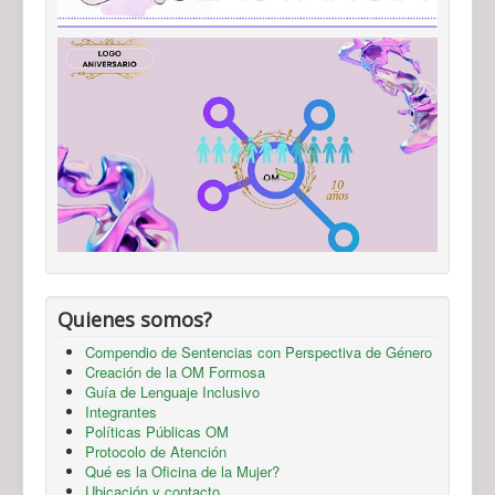
Mensaje
*
Quienes somos?
Enviar copia a sí mismo
(opcional)
Compendio de Sentencias con Perspectiva de Género
Creación de la OM Formosa
Guía de Lenguaje Inclusivo
Enviar Email
Integrantes
Políticas Públicas OM
Protocolo de Atención
Qué es la Oficina de la Mujer?
Ubicación y contacto