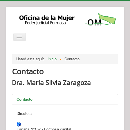
Institucional
Actividades
Jurisprudencia
Usted está aquí:
Inicio
Contacto
Legislación
Novedades
Contacto
Recursos y Servicios de Atención
Contacto
Dra. María Silvia Zaragoza
Contacto
Directora
España N°157 - Formosa capital