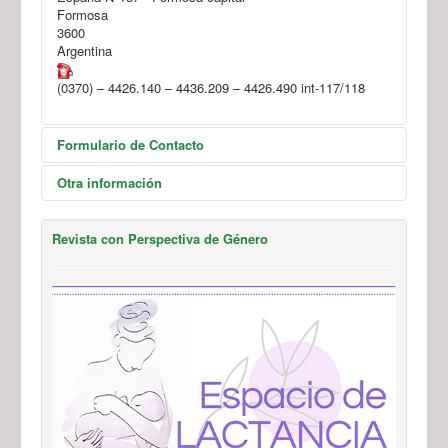
Formosa
3600
Argentina
(0370) – 4426.140 – 4436.209 – 4426.490 int-117/118
Formulario de Contacto
Otra información
Send an Email
Revista con Perspectiva de Género
Ver mapa
*
Required field
Nombre
*
Email
*
Asunto
*