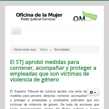
Institucional
Actividades
Jurisprudencia
Usted está aquí:
Inicio
Novedades
Legislación
Novedades
Recursos y Servicios de Atención
Contacto
El STJ aprobó medidas para
contener, acompañar y proteger a
empleadas que son víctimas de
violencia de género
El Superior Tribunal de Justicia aprobó una serie de
medidas para prevenir, detectar, contener, acompañar
y proteger a empleadas y empleados judiciales que son
víctimas de violencia de género. Se trata de acciones que
serán implementadas dentro del Poder Judicial y fueron