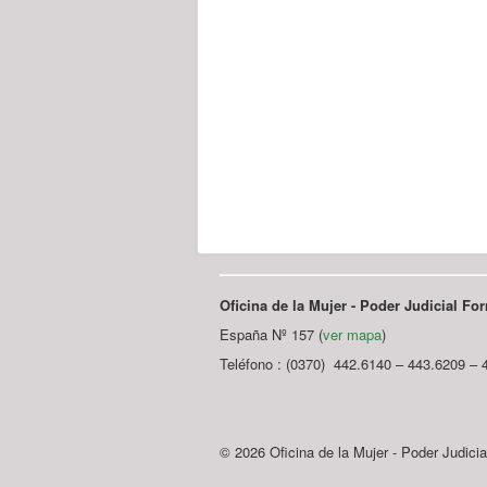
Oficina de la Mujer - Poder Judicial F
España Nº 157 (
ver mapa
)
Teléfono : (0370) 442.6140 – 443.6209 – 
© 2026 Oficina de la Mujer - Poder Judici