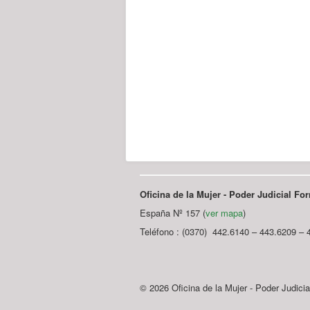
Oficina de la Mujer - Poder Judicial F
España Nº 157 (
ver mapa
)
Teléfono : (0370) 442.6140 – 443.6209 – 
© 2026 Oficina de la Mujer - Poder Judici