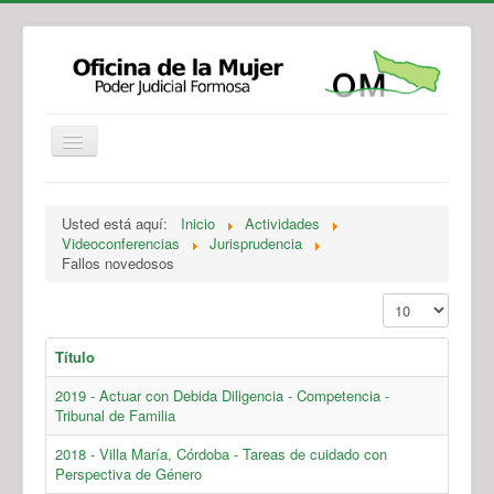
Institucional
Actividades
Jurisprudencia
Usted está aquí:
Inicio
Actividades
Legislación
Novedades
Videoconferencias
Jurisprudencia
Fallos novedosos
Recursos y Servicios de Atención
Contacto
Mostrar #
Título
2019 - Actuar con Debida Diligencia - Competencia -
Tribunal de Familia
2018 - Villa María, Córdoba - Tareas de cuidado con
Perspectiva de Género