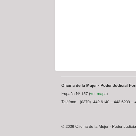
Oficina de la Mujer - Poder Judicial F
España Nº 157 (
ver mapa
)
Teléfono : (0370) 442.6140 – 443.6209 – 
© 2026 Oficina de la Mujer - Poder Judici