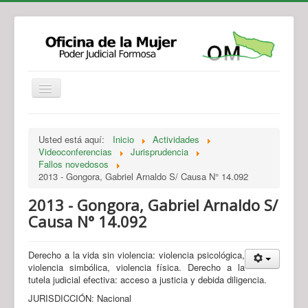
Institucional
Actividades
Jurisprudencia
Usted está aquí:
Inicio
Actividades
Legislación
Novedades
Videoconferencias
Jurisprudencia
Fallos novedosos
Recursos y Servicios de Atención
Contacto
2013 - Gongora, Gabriel Arnaldo S/ Causa N° 14.092
2013 - Gongora, Gabriel Arnaldo S/
Causa N° 14.092
Derecho a la vida sin violencia: violencia psicológica,
violencia simbólica, violencia física. Derecho a la
tutela judicial efectiva: acceso a justicia y debida diligencia.
JURISDICCIÓN: Nacional