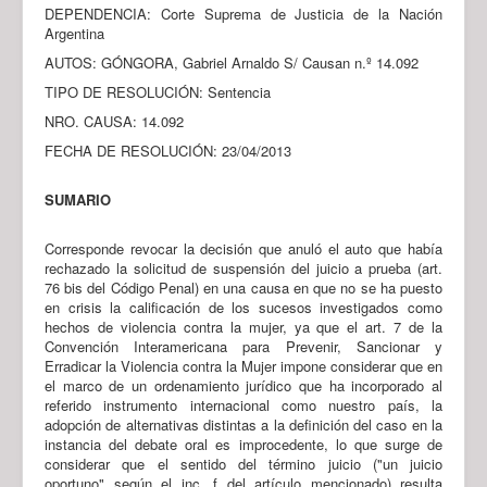
DEPENDENCIA: Corte Suprema de Justicia de la Nación
Argentina
AUTOS: GÓNGORA, Gabriel Arnaldo S/ Causan n.º 14.092
TIPO DE RESOLUCIÓN: Sentencia
NRO. CAUSA: 14.092
FECHA DE RESOLUCIÓN: 23/04/2013
SUMARIO
Corresponde revocar la decisión que anuló el auto que había
rechazado la solicitud de suspensión del juicio a prueba (art.
76 bis del Código Penal) en una causa en que no se ha puesto
en crisis la calificación de los sucesos investigados como
hechos de violencia contra la mujer, ya que el art. 7 de la
Convención Interamericana para Prevenir, Sancionar y
Erradicar la Violencia contra la Mujer impone considerar que en
el marco de un ordenamiento jurídico que ha incorporado al
referido instrumento internacional como nuestro país, la
adopción de alternativas distintas a la definición del caso en la
instancia del debate oral es improcedente, lo que surge de
considerar que el sentido del término juicio ("un juicio
oportuno" según el inc. f del artículo mencionado) resulta