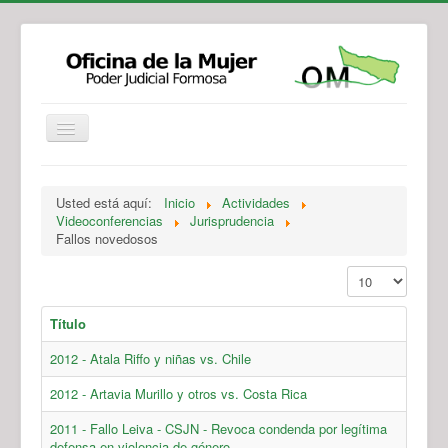
Institucional
Actividades
Jurisprudencia
Usted está aquí:
Inicio
Actividades
Legislación
Novedades
Videoconferencias
Jurisprudencia
Fallos novedosos
Recursos y Servicios de Atención
Contacto
Mostrar #
Título
2012 - Atala Riffo y niñas vs. Chile
2012 - Artavia Murillo y otros vs. Costa Rica
2011 - Fallo Leiva - CSJN - Revoca condenda por legítima
defensa en violencia de género