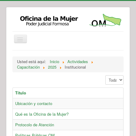
Institucional
Actividades
Jurisprudencia
Usted está aquí:
Inicio
Actividades
Legislación
Novedades
Capacitación
2025
Institucional
Recursos y Servicios de Atención
Contacto
Mostrar #
Título
Ubicación y contacto
Qué es la Oficina de la Mujer?
Protocolo de Atención
Políticas Públicas OM