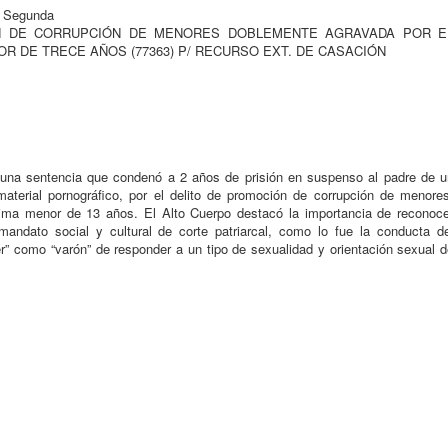
a Segunda
OCIÓN DE CORRUPCIÓN DE MENORES DOBLEMENTE AGRAVADA POR E
OR DE TRECE AÑOS (77363) P/ RECURSO EXT. DE CASACIÓN
na sentencia que condenó a 2 años de prisión en suspenso al padre de u
terial pornográfico, por el delito de promoción de corrupción de menores
ctima menor de 13 años. El Alto Cuerpo destacó la importancia de reconoce
andato social y cultural de corte patriarcal, como lo fue la conducta de
er” como “varón” de responder a un tipo de sexualidad y orientación sexual 