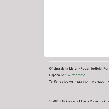
Oficina de la Mujer - Poder Judicial F
España Nº 157 (
ver mapa
)
Teléfono : (0370) 442.6140 – 443.6209 – 
© 2026 Oficina de la Mujer - Poder Judici