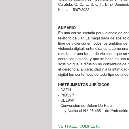
Carátula: Q. C., E. S. c/ T., B. s/ Denuncia
Fecha: 15/07/2022
SUMARIO
En una causa iniciada por violencia de gén
teléfono celular. La magistrada de apelaci
libre de violencia en todos los ámbitos de
violencia digital, entendida esta como un
resulta ser una forma de violencia que se 
contenido privado, y que se basa en una r
sostuvo que la difusión no consentida de m
el derecho a la privacidad y a la intimida
digital los contenidos de todo tipo de la
INSTRUMENTOS JURÍDICOS
- CADH
- PIDCyP
- CEDAW
- Convención de Belém Do Pará
- Ley Nacional N.º 26.485 – de Protección 
VER FALLO COMPLETO