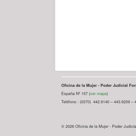
Oficina de la Mujer - Poder Judicial F
España Nº 157 (
ver mapa
)
Teléfono : (0370) 442.6140 – 443.6209 – 
© 2026 Oficina de la Mujer - Poder Judici