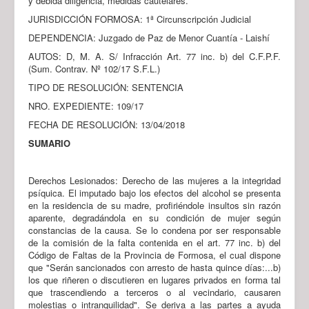
y debida diligencia, medidas cautelares.
JURISDICCIÓN FORMOSA: 1ª Circunscripción Judicial
DEPENDENCIA: Juzgado de Paz de Menor Cuantía - Laishí
AUTOS: D, M. A. S/ Infracción Art. 77 inc. b) del C.F.P.F.
(Sum. Contrav. Nº 102/17 S.F.L.)
TIPO DE RESOLUCIÓN: SENTENCIA
NRO. EXPEDIENTE: 109/17
FECHA DE RESOLUCIÓN: 13/04/2018
SUMARIO
Derechos Lesionados: Derecho de las mujeres a la integridad
psíquica. El imputado bajo los efectos del alcohol se presenta
en la residencia de su madre, profiriéndole insultos sin razón
aparente, degradándola en su condición de mujer según
constancias de la causa. Se lo condena por ser responsable
de la comisión de la falta contenida en el art. 77 inc. b) del
Código de Faltas de la Provincia de Formosa, el cual dispone
que "Serán sancionados con arresto de hasta quince días:...b)
los que riñeren o discutieren en lugares privados en forma tal
que trascendiendo a terceros o al vecindario, causaren
molestias o intranquilidad". Se deriva a las partes a ayuda