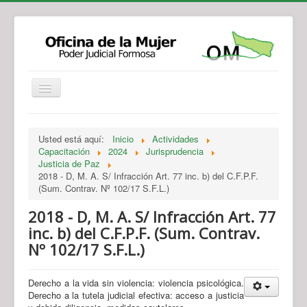
Institucional
Actividades
Jurisprudencia
Usted está aquí:
Inicio
Actividades
Legislación
Novedades
Capacitación
2024
Jurisprudencia
Justicia de Paz
Recursos y Servicios de Atención
Contacto
2018 - D, M. A. S/ Infracción Art. 77 inc. b) del C.F.P.F.
(Sum. Contrav. Nº 102/17 S.F.L.)
2018 - D, M. A. S/ Infracción Art. 77
inc. b) del C.F.P.F. (Sum. Contrav.
Nº 102/17 S.F.L.)
Derecho a la vida sin violencia: violencia psicológica.
Derecho a la tutela judicial efectiva: acceso a justicia