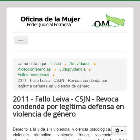
Institucional
Actividades
Jurisprudencia
Usted está aquí:
Inicio
Actividades
Legislación
Novedades
Videoconferencias
Jurisprudencia
Fallos novedosos
Recursos y Servicios de Atención
Contacto
2011 - Fallo Leiva - CSJN - Revoca condenda por
legítima defensa en violencia de género
2011 - Fallo Leiva - CSJN - Revoca
condenda por legítima defensa en
violencia de género
Derecho a la vida sin violencia: violencia psicológica,
violencia simbólica, violencia física, violencia