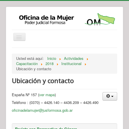
Institucional
Actividades
Jurisprudencia
Usted está aquí:
Inicio
Actividades
Legislación
Novedades
Capacitación
2018
Institucional
Ubicación y contacto
Recursos y Servicios de Atención
Contacto
Ubicación y contacto
España Nº 157 (
ver mapa
)
Teléfono : (0370) – 4426.140 – 4436.209 – 4426.490
oficinadelamujer@jusformosa.gob.ar
Revista con Perspectiva de Género