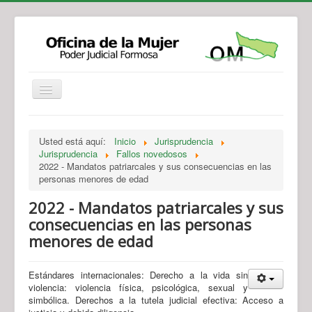
Institucional
Actividades
Jurisprudencia
Usted está aquí:
Inicio
Jurisprudencia
Legislación
Novedades
Jurisprudencia
Fallos novedosos
2022 - Mandatos patriarcales y sus consecuencias en las
Recursos y Servicios de Atención
Contacto
personas menores de edad
2022 - Mandatos patriarcales y sus
consecuencias en las personas
menores de edad
Estándares internacionales: Derecho a la vida sin
violencia: violencia física, psicológica, sexual y
simbólica. Derechos a la tutela judicial efectiva: Acceso a