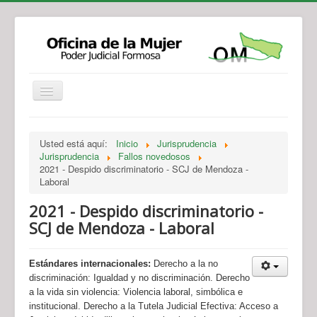
Institucional
Actividades
Jurisprudencia
Usted está aquí:
Inicio
Jurisprudencia
Legislación
Novedades
Jurisprudencia
Fallos novedosos
2021 - Despido discriminatorio - SCJ de Mendoza -
Recursos y Servicios de Atención
Contacto
Laboral
2021 - Despido discriminatorio -
SCJ de Mendoza - Laboral
Estándares internacionales:
Derecho a la no
discriminación: Igualdad y no discriminación. Derecho
a la vida sin violencia: Violencia laboral, simbólica e
institucional. Derecho a la Tutela Judicial Efectiva: Acceso a