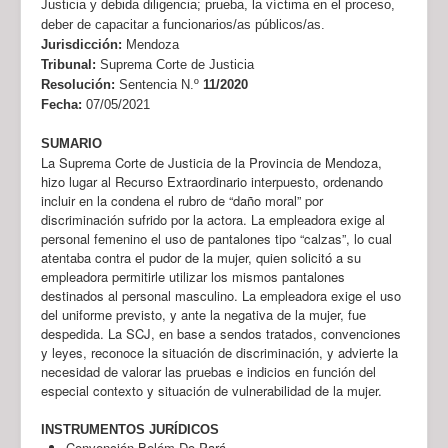
Justicia y debida diligencia; prueba, la víctima en el proceso,
deber de capacitar a funcionarios/as públicos/as.
Jurisdicción:
Mendoza
Tribunal:
Suprema Corte de Justicia
Resolución:
Sentencia N.º
11/2020
Fecha:
07/05/2021
SUMARIO
La Suprema Corte de Justicia de la Provincia de Mendoza,
hizo lugar al Recurso Extraordinario interpuesto, ordenando
incluir en la condena el rubro de “daño moral” por
discriminación sufrido por la actora. La empleadora exige al
personal femenino el uso de pantalones tipo “calzas”, lo cual
atentaba contra el pudor de la mujer, quien solicitó a su
empleadora permitirle utilizar los mismos pantalones
destinados al personal masculino. La empleadora exige el uso
del uniforme previsto, y ante la negativa de la mujer, fue
despedida. La SCJ, en base a sendos tratados, convenciones
y leyes, reconoce la situación de discriminación, y advierte la
necesidad de valorar las pruebas e indicios en función del
especial contexto y situación de vulnerabilidad de la mujer.
INSTRUMENTOS JURÍDICOS
Convención Belém Do Pará