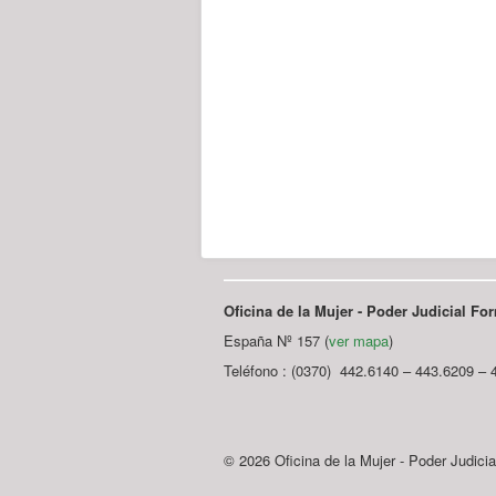
Oficina de la Mujer - Poder Judicial F
España Nº 157 (
ver mapa
)
Teléfono : (0370) 442.6140 – 443.6209 – 
© 2026 Oficina de la Mujer - Poder Judici