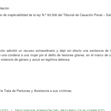
 Nación
io de inaplicabilidad de la ley N.º 63.006 del Tribunal de Casación Penal – Sa
ión admitió un recurso extraordinario y dejó sin efecto una sentencia de l
una condena a una mujer por el delito de lesiones graves, en el marco de u
e violencia de género y actuó en legítima defensa.
la Trata de Personas y Asistencia a sus víctimas.
PLETO
|
DESCARGAR ADMISIÓN DEL RECURSO CSJN COMPLETO