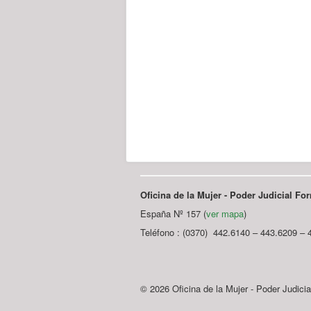
Oficina de la Mujer - Poder Judicial F
España Nº 157 (
ver mapa
)
Teléfono : (0370) 442.6140 – 443.6209 – 
© 2026 Oficina de la Mujer - Poder Judici