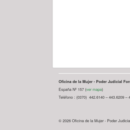
Oficina de la Mujer - Poder Judicial F
España Nº 157 (
ver mapa
)
Teléfono : (0370) 442.6140 – 443.6209 – 
© 2026 Oficina de la Mujer - Poder Judici