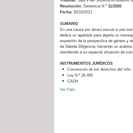
Tribunal:
Sala 9 del Sistema Acusatorio d
Resolución:
Sentencia N.º
11/2020
Fecha:
20/10/2021
SUMARIO
En una causa por abuso sexual a una meno
dedica un apartado para dejarle un mensaje
expresión de la perspectiva de género y 
de Debida Diligencia, haciendo un análisis
atendiendo a su especial situación de vuln
INSTRUMENTOS JURÍDICOS
Convención de los derechos del niño.
Ley N.º 26.485
CADH
Ver Fallo