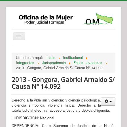
Institucional
Actividades
Jurisprudencia
Usted está aquí:
Inicio
Institucional
Legislación
Novedades
Integrantes
Jurisprudencia
Fallos novedosos
2013 - Gongora, Gabriel Arnaldo S/ Causa N° 14.092
Recursos y Servicios de Atención
Contacto
2013 - Gongora, Gabriel Arnaldo S/
Causa N° 14.092
Derecho a la vida sin violencia: violencia psicológica,
violencia simbólica, violencia física. Derecho a la
tutela judicial efectiva: acceso a justicia y debida diligencia.
JURISDICCIÓN: Nacional
DEPENDENCIA: Corte Suprema de Justicia de la Nación