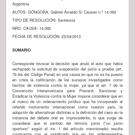
Argentina
AUTOS: GÓNGORA, Gabriel Arnaldo S/ Causan n.º 14.092
TIPO DE RESOLUCIÓN: Sentencia
NRO. CAUSA: 14.092
FECHA DE RESOLUCIÓN: 23/04/2013
SUMARIO
Corresponde revocar la decisión que anuló el auto que había
rechazado la solicitud de suspensión del juicio a prueba (art.
76 bis del Código Penal) en una causa en que no se ha puesto
en crisis la calificación de los sucesos investigados como
hechos de violencia contra la mujer, ya que el art. 7 de la
Convención Interamericana para Prevenir, Sancionar y
Erradicar la Violencia contra la Mujer impone considerar que en
el marco de un ordenamiento jurídico que ha incorporado al
referido instrumento internacional como nuestro país, la
adopción de alternativas distintas a la definición del caso en la
instancia del debate oral es improcedente, lo que surge de
considerar que el sentido del término juicio ("un juicio
oportuno" según el inc. f del artículo mencionado) resulta
congruente con el significado que en los ordenamientos