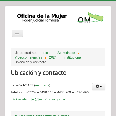
Institucional
Actividades
Jurisprudencia
Usted está aquí:
Inicio
Actividades
Legislación
Novedades
Videoconferencias
2024
Institucional
Ubicación y contacto
Recursos y Servicios de Atención
Contacto
Ubicación y contacto
España Nº 157 (
ver mapa
)
Teléfono : (0370) – 4426.140 – 4436.209 – 4426.490
oficinadelamujer@jusformosa.gob.ar
Revista con Perspectiva de Género