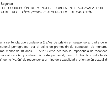
a Segunda
OCIÓN DE CORRUPCIÓN DE MENORES DOBLEMENTE AGRAVADA POR E
OR DE TRECE AÑOS (77363) P/ RECURSO EXT. DE CASACIÓN
na sentencia que condenó a 2 años de prisión en suspenso al padre de u
terial pornográfico, por el delito de promoción de corrupción de menores
ctima menor de 13 años. El Alto Cuerpo destacó la importancia de reconoce
andato social y cultural de corte patriarcal, como lo fue la conducta de
er” como “varón” de responder a un tipo de sexualidad y orientación sexual 