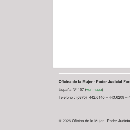
Oficina de la Mujer - Poder Judicial F
España Nº 157 (
ver mapa
)
Teléfono : (0370) 442.6140 – 443.6209 – 
© 2026 Oficina de la Mujer - Poder Judici