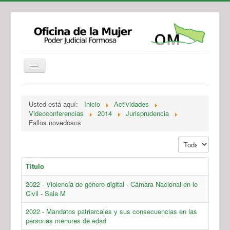
Institucional
Actividades
Jurisprudencia
Usted está aquí:
Inicio
Actividades
Legislación
Novedades
Videoconferencias
2014
Jurisprudencia
Fallos novedosos
Recursos y Servicios de Atención
Contacto
Mostrar #
Título
2022 - Violencia de género digital - Cámara Nacional en lo
Civil - Sala M
2022 - Mandatos patriarcales y sus consecuencias en las
personas menores de edad