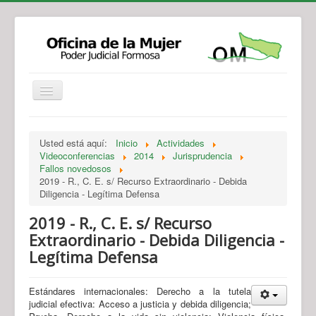
Institucional
Actividades
Jurisprudencia
Usted está aquí:
Inicio
Actividades
Legislación
Novedades
Videoconferencias
2014
Jurisprudencia
Fallos novedosos
Recursos y Servicios de Atención
Contacto
2019 - R., C. E. s/ Recurso Extraordinario - Debida
Diligencia - Legítima Defensa
2019 - R., C. E. s/ Recurso
Extraordinario - Debida Diligencia -
Legítima Defensa
Estándares internacionales: Derecho a la tutela
judicial efectiva: Acceso a justicia y debida diligencia;