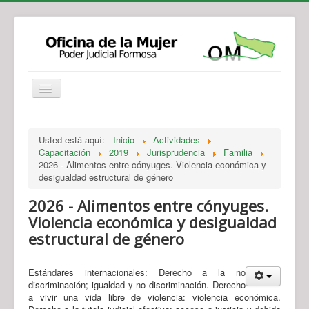
Institucional
Actividades
Jurisprudencia
Usted está aquí:
Inicio
Actividades
Legislación
Novedades
Capacitación
2019
Jurisprudencia
Familia
2026 - Alimentos entre cónyuges. Violencia económica y
Recursos y Servicios de Atención
Contacto
desigualdad estructural de género
2026 - Alimentos entre cónyuges.
Violencia económica y desigualdad
estructural de género
Estándares internacionales: Derecho a la no
discriminación; igualdad y no discriminación. Derecho
a vivir una vida libre de violencia: violencia económica.