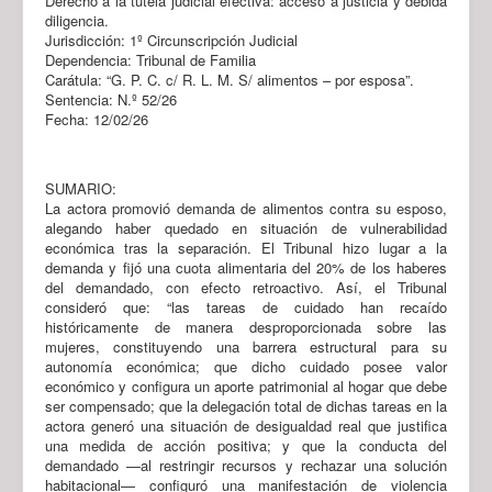
Derecho a la tutela judicial efectiva: acceso a justicia y debida
diligencia.
Jurisdicción: 1º Circunscripción Judicial
Dependencia: Tribunal de Familia
Carátula: “G. P. C. c/ R. L. M. S/ alimentos – por esposa”.
Sentencia: N.º 52/26
Fecha: 12/02/26
SUMARIO:
La actora promovió demanda de alimentos contra su esposo,
alegando haber quedado en situación de vulnerabilidad
económica tras la separación. El Tribunal hizo lugar a la
demanda y fijó una cuota alimentaria del 20% de los haberes
del demandado, con efecto retroactivo. Así, el Tribunal
consideró que: “las tareas de cuidado han recaído
históricamente de manera desproporcionada sobre las
mujeres, constituyendo una barrera estructural para su
autonomía económica; que dicho cuidado posee valor
económico y configura un aporte patrimonial al hogar que debe
ser compensado; que la delegación total de dichas tareas en la
actora generó una situación de desigualdad real que justifica
una medida de acción positiva; y que la conducta del
demandado —al restringir recursos y rechazar una solución
habitacional— configuró una manifestación de violencia