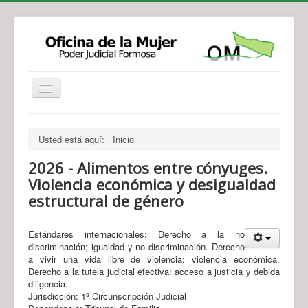
Institucional
Actividades
Jurisprudencia
Usted está aquí:
Inicio
Legislación
Novedades
2026 - Alimentos entre cónyuges.
Recursos y Servicios de Atención
Contacto
Violencia económica y desigualdad
estructural de género
Estándares internacionales: Derecho a la no
discriminación; igualdad y no discriminación. Derecho
a vivir una vida libre de violencia: violencia económica.
Derecho a la tutela judicial efectiva: acceso a justicia y debida
diligencia.
Jurisdicción: 1º Circunscripción Judicial