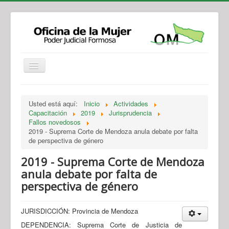
Institucional
Actividades
Jurisprudencia
Usted está aquí:
Inicio
Actividades
Legislación
Novedades
Capacitación
2019
Jurisprudencia
Fallos novedosos
Recursos y Servicios de Atención
Contacto
2019 - Suprema Corte de Mendoza anula debate por falta
de perspectiva de género
2019 - Suprema Corte de Mendoza
anula debate por falta de
perspectiva de género
JURISDICCIÓN: Provincia de Mendoza
DEPENDENCIA: Suprema Corte de Justicia de