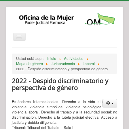
Institucional
Actividades
Jurisprudencia
Usted está aquí:
Inicio
Actividades
Legislación
Novedades
Mapa de género
Jurisprudencia
Laboral
2022 - Despido discriminatorio y perspectiva de género
Recursos y Servicios de Atención
Contacto
2022 - Despido discriminatorio y
perspectiva de género
Estándares Internacionales: Derecho a la vida sin
violencia: violencia simbólica, violencia psicológica,
violencia laboral. Derecho al trabajo y a la seguridad social: no
discriminación. Derecho a la tutela judicial efectiva: Acceso a
justicia y debida diligencia.
Tribunal: Tribunal del Trabajo – Sala I