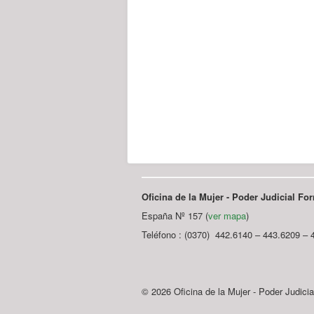
Oficina de la Mujer - Poder Judicial F
España Nº 157 (
ver mapa
)
Teléfono : (0370) 442.6140 – 443.6209 – 
© 2026 Oficina de la Mujer - Poder Judici