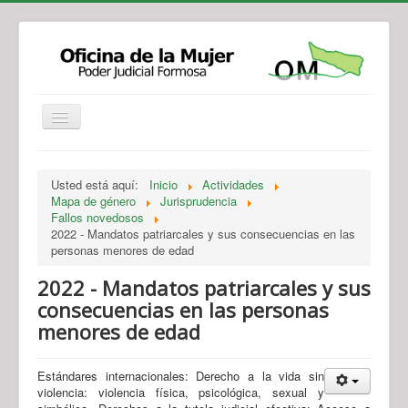
Institucional
Actividades
Jurisprudencia
Usted está aquí:
Inicio
Actividades
Legislación
Novedades
Mapa de género
Jurisprudencia
Fallos novedosos
Recursos y Servicios de Atención
Contacto
2022 - Mandatos patriarcales y sus consecuencias en las
personas menores de edad
2022 - Mandatos patriarcales y sus
consecuencias en las personas
menores de edad
Estándares internacionales: Derecho a la vida sin
violencia: violencia física, psicológica, sexual y