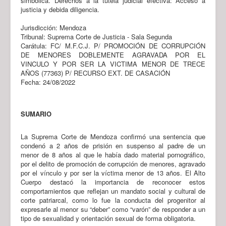
simbólica. Derechos a la tutela judicial efectiva: Acceso a
justicia y debida diligencia.
Jurisdicción: Mendoza
Tribunal: Suprema Corte de Justicia - Sala Segunda
Carátula: FC/ M.F.C.J. P/ PROMOCIÓN DE CORRUPCIÓN
DE MENORES DOBLEMENTE AGRAVADA POR EL
VINCULO Y POR SER LA VICTIMA MENOR DE TRECE
AÑOS (77363) P/ RECURSO EXT. DE CASACIÓN
Fecha: 24/08/2022
SUMARIO
La Suprema Corte de Mendoza confirmó una sentencia que
condenó a 2 años de prisión en suspenso al padre de un
menor de 8 años al que le había dado material pornográfico,
por el delito de promoción de corrupción de menores, agravado
por el vínculo y por ser la víctima menor de 13 años. El Alto
Cuerpo destacó la importancia de reconocer estos
comportamientos que reflejan un mandato social y cultural de
corte patriarcal, como lo fue la conducta del progenitor al
expresarle al menor su “deber” como “varón” de responder a un
tipo de sexualidad y orientación sexual de forma obligatoria.