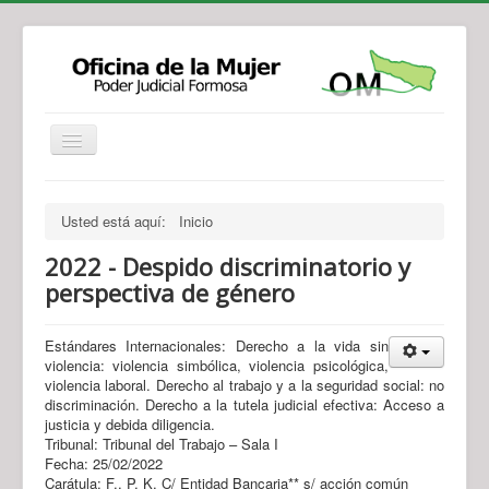
Institucional
Actividades
Jurisprudencia
Usted está aquí:
Inicio
Legislación
Novedades
2022 - Despido discriminatorio y
Recursos y Servicios de Atención
Contacto
perspectiva de género
Estándares Internacionales: Derecho a la vida sin
violencia: violencia simbólica, violencia psicológica,
violencia laboral. Derecho al trabajo y a la seguridad social: no
discriminación. Derecho a la tutela judicial efectiva: Acceso a
justicia y debida diligencia.
Tribunal: Tribunal del Trabajo – Sala I
Fecha: 25/02/2022
Carátula: F., P. K. C/ Entidad Bancaria** s/ acción común