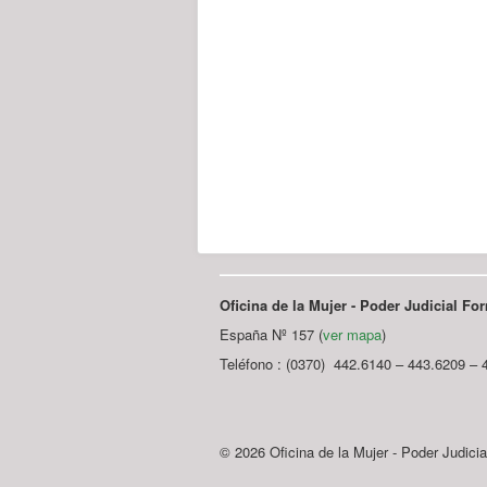
Oficina de la Mujer - Poder Judicial F
España Nº 157 (
ver mapa
)
Teléfono : (0370) 442.6140 – 443.6209 – 
© 2026 Oficina de la Mujer - Poder Judici