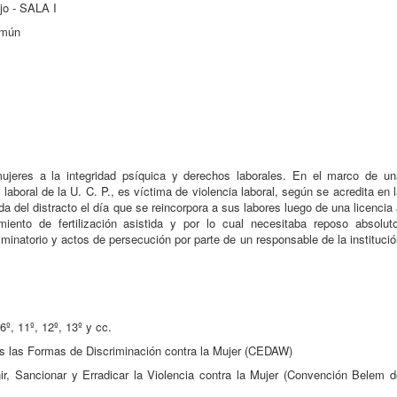
o - SALA I
omún
jeres a la integridad psíquica y derechos laborales. En el marco de un
 laboral de la U. C. P., es víctima de violencia laboral, según se acredita en 
a del distracto el día que se reincorpora a sus labores luego de una licencia
ento de fertilización asistida y por lo cual necesitaba reposo absoluto
minatorio y actos de persecución por parte de un responsable de la instituci
6º, 11º, 12º, 13º y cc.
as las Formas de Discriminación contra la Mujer (CEDAW)
r, Sancionar y Erradicar la Violencia contra la Mujer (Convención Belem d