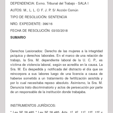
DEPENDENCIA: Exmo. Tribunal del Trabajo - SALA I
AUTOS: M., L. L. C/ F. J. P. S/ Acción Común
TIPO DE RESOLUCIÓN: SENTENCIA
NRO. EXPEDIENTE: 396/16
FECHA DE RESOLUCIÓN: 03/03/2018
SUMARIO
Derechos Lesionados: Derecho de las mujeres a la integridad
psíquica y derechos laborales. En el marco de una relación de
trabajo, la Sra. M. dependiente laboral de la U. C. P., es
víctima de violencia laboral, según se acredita en la causa. La
Sra. M. Es despedida y notificada del distracto el día que se
reincorpora a sus labores luego de una licencia a causa de
haberse sometido a un tratamiento de fertilización asistida y
por lo cual necesitaba reposo absoluto. Asimismo, la Sra. M.
Denuncia trato discriminatorio y actos de persecución por parte
de un responsable de la institución donde trabajaba.
INSTRUMENTOS JURÍDICOS:
* Ley Nº 26.485 * Ley Nº 26.485, Arts. 1º, 6º, 11º, 12º, 13º y