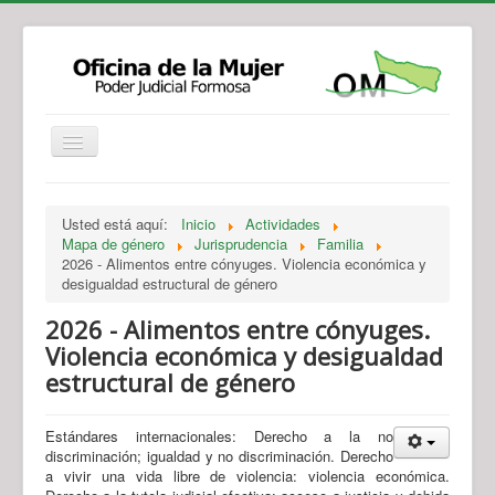
Institucional
Actividades
Jurisprudencia
Usted está aquí:
Inicio
Actividades
Legislación
Novedades
Mapa de género
Jurisprudencia
Familia
2026 - Alimentos entre cónyuges. Violencia económica y
Recursos y Servicios de Atención
Contacto
desigualdad estructural de género
2026 - Alimentos entre cónyuges.
Violencia económica y desigualdad
estructural de género
Estándares internacionales: Derecho a la no
discriminación; igualdad y no discriminación. Derecho
a vivir una vida libre de violencia: violencia económica.