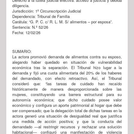
Derecho a la tutela judicial efectiva: acceso a justicia y debida
diligencia.
Jurisdicción: 1º Circunscripción Judicial
Dependencia: Tribunal de Familia
Carátula: “G. P. C. c/ R. L. M. S/ alimentos – por esposa”.
Sentencia: N.º 52/26
Fecha: 12/02/26
SUMARIO:
La actora promovió demanda de alimentos contra su esposo,
alegando haber quedado en situación de vulnerabilidad
económica tras la separación. El Tribunal hizo lugar a la
demanda y fijó una cuota alimentaria del 20% de los haberes
del demandado, con efecto retroactivo. Así, el Tribunal
consideró que: “las tareas de cuidado han recaído
históricamente de manera desproporcionada sobre las
mujeres, constituyendo una barrera estructural para su
autonomía económica; que dicho cuidado posee valor
económico y configura un aporte patrimonial al hogar que debe
ser compensado; que la delegación total de dichas tareas en la
actora generó una situación de desigualdad real que justifica
una medida de acción positiva; y que la conducta del
demandado —al restringir recursos y rechazar una solución
habitacional— configuró una manifestación de violencia