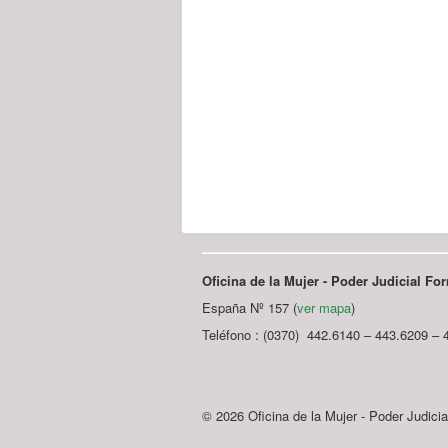
Oficina de la Mujer - Poder Judicial F
España Nº 157 (
ver mapa
)
Teléfono : (0370) 442.6140 – 443.6209 – 
© 2026 Oficina de la Mujer - Poder Judici