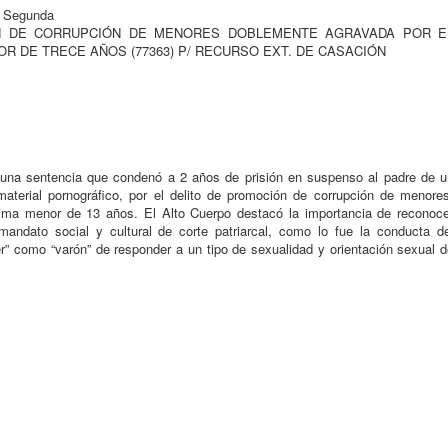
a Segunda
OCIÓN DE CORRUPCIÓN DE MENORES DOBLEMENTE AGRAVADA POR E
OR DE TRECE AÑOS (77363) P/ RECURSO EXT. DE CASACIÓN
na sentencia que condenó a 2 años de prisión en suspenso al padre de u
terial pornográfico, por el delito de promoción de corrupción de menores
ctima menor de 13 años. El Alto Cuerpo destacó la importancia de reconoce
andato social y cultural de corte patriarcal, como lo fue la conducta de
er” como “varón” de responder a un tipo de sexualidad y orientación sexual 