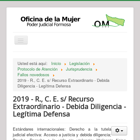
Institucional
Actividades
Jurisprudencia
Usted está aquí:
Inicio
Legislación
Legislación
Novedades
Protocolo de Atención
Jurisprudencia
Fallos novedosos
Recursos y Servicios de Atención
Contacto
2019 - R., C. E. s/ Recurso Extraordinario - Debida
Diligencia - Legítima Defensa
2019 - R., C. E. s/ Recurso
Extraordinario - Debida Diligencia -
Legítima Defensa
Estándares internacionales: Derecho a la tutela
judicial efectiva: Acceso a justicia y debida diligencia;