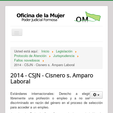
Institucional
Actividades
Jurisprudencia
Usted está aquí:
Inicio
Legislación
Legislación
Novedades
Protocolo de Atención
Jurisprudencia
Fallos novedosos
Recursos y Servicios de Atención
Contacto
2014 - CSJN - Cisnero s. Amparo Laboral
2014 - CSJN - Cisnero s. Amparo
Laboral
Estándares internacionales: Derecho a elegir
libremente una profesión o empleo y a no ser
discriminado en razón del género en el proceso de selección
para acceder a un empleo.