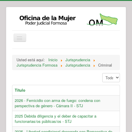
Institucional
Actividades
Jurisprudencia
Usted está aquí:
Inicio
Jurisprudencia
Legislación
Novedades
Jurisprudencia Formosa
Jurisprudencia
Criminal
Recursos y Servicios de Atención
Contacto
Mostrar #
Título
2026 - Femicidio con arma de fuego: condena con
perspectiva de género - Cámara II - STJ
2025 Debida diligencia y el deber de capacitar a
funcionarias/os públicas/os - STJ
2025 - Libertad condicional denegada con Perspectiva de