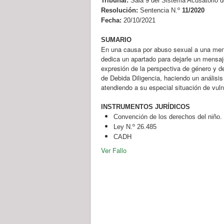
Tribunal:
Sala 9 del Sistema Acusatorio d
Resolución:
Sentencia N.º
11/2020
Fecha:
20/10/2021
SUMARIO
En una causa por abuso sexual a una meno
dedica un apartado para dejarle un mensaje
expresión de la perspectiva de género y 
de Debida Diligencia, haciendo un análisis
atendiendo a su especial situación de vuln
INSTRUMENTOS JURÍDICOS
Convención de los derechos del niño.
Ley N.º 26.485
CADH
Ver Fallo