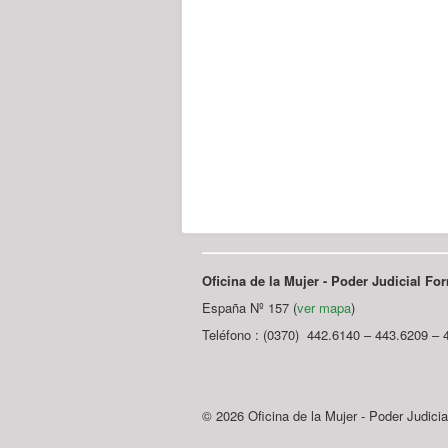
Oficina de la Mujer - Poder Judicial F
España Nº 157 (
ver mapa
)
Teléfono : (0370) 442.6140 – 443.6209 – 
© 2026 Oficina de la Mujer - Poder Judici