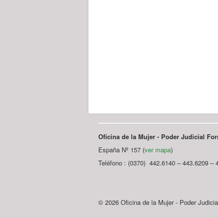
Oficina de la Mujer - Poder Judicial F
España Nº 157 (
ver mapa
)
Teléfono : (0370) 442.6140 – 443.6209 – 
© 2026 Oficina de la Mujer - Poder Judici